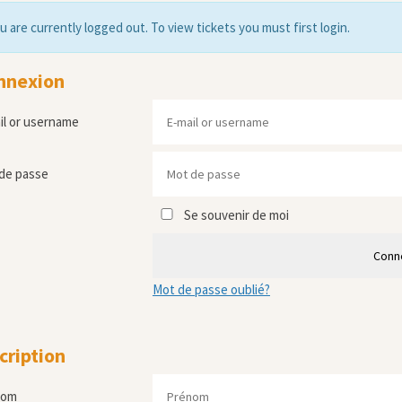
u are currently logged out. To view tickets you must first login.
nnexion
il or username
de passe
Se souvenir de moi
Conn
Mot de passe oublié?
cription
nom