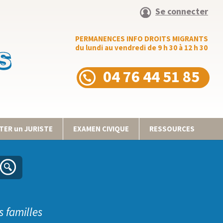
Se connecter
PERMANENCES INFO DROITS MIGRANTS
du lundi au vendredi de 9 h 30 à 12 h 30
04 76 44 51 85
ER un JURISTE
EXAMEN CIVIQUE
RESSOURCES
s familles