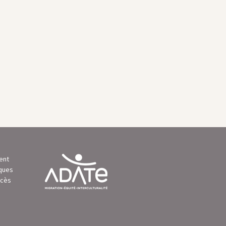
ment
iques
ccès