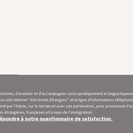
d’informer, d’orienter et d’accompagner socio-juridiquement et linguistique
e site Internet “Info Droits Étrangers” et la ligne d’informations téléphon
ené par l’Adate, sur le terrain et avec ses partenaires, pour promouvoir l’a
es étrangères, françaises et issues de l’immigration.
épondre à notre questionnaire de satisfaction.